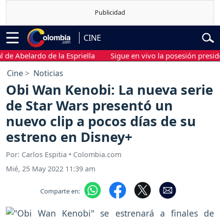
CINE
belardo de la Espriella
Sigue en vivo la posesión presidencial
Cine
Noticias
Obi Wan Kenobi: La nueva serie
de Star Wars presentó un
nuevo clip a pocos días de su
estreno en Disney+
Por: Carlos Espitia • Colombia.com
Mié, 25 May 2022 11:39 am
Comparte en: