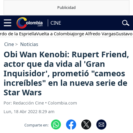
CINE
la Espriella
Vuelta a Colombia
Jorge Alfredo Vargas
Gustavo Petro
Cine
Noticias
Obi Wan Kenobi: Rupert Friend,
actor que da vida al 'Gran
Inquisidor', prometió "cameos
increíbles" en la nueva serie de
Star Wars
Por: Redacción Cine • Colombia.com
Lun, 18 Abr 2022 8:29 am
Comparte en: