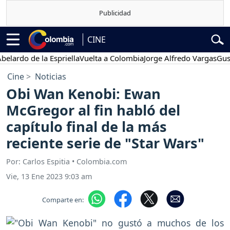
CINE
o de la Espriella
Vuelta a Colombia
Jorge Alfredo Vargas
Gustavo P
Cine
Noticias
Obi Wan Kenobi: Ewan
McGregor al fin habló del
capítulo final de la más
reciente serie de "Star Wars"
Por: Carlos Espitia • Colombia.com
Vie, 13 Ene 2023 9:03 am
Comparte en: