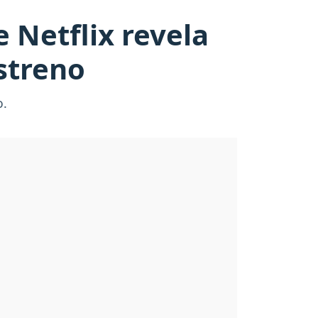
e Netflix revela
streno
o.