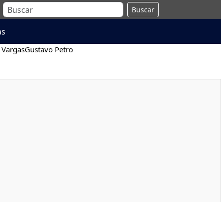
Buscar
as
 Vargas
Gustavo Petro