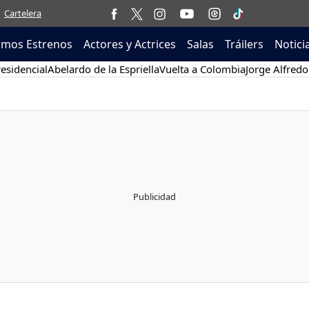
Cartelera
imos Estrenos
Actores y Actrices
Salas
Tráilers
Notici
esidencial
Abelardo de la Espriella
Vuelta a Colombia
Jorge Alfredo