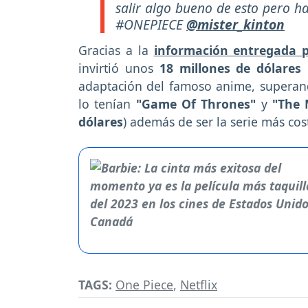
salir algo bueno de esto pero 
#ONEPIECE
@mister_kinton
Gracias a la
información entregada 
invirtió unos
18 millones de dólares
p
adaptación del famoso anime, superando 
lo tenían
"Game Of Thrones"
y
"The 
dólares
) además de ser la serie más cos
TAGS:
One Piece
,
Netflix