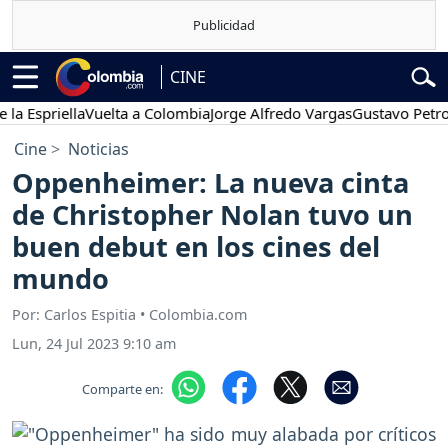
CINE
priella
Vuelta a Colombia
Jorge Alfredo Vargas
Gustavo Petro
Po
Cine
Noticias
Oppenheimer: La nueva cinta
de Christopher Nolan tuvo un
buen debut en los cines del
mundo
Por: Carlos Espitia • Colombia.com
Lun, 24 Jul 2023 9:10 am
Comparte en: