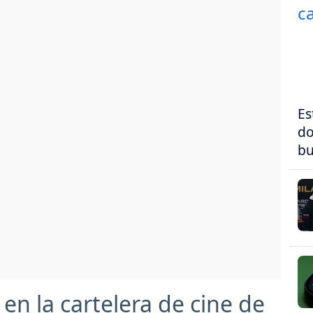
Es
do
bu
 en la cartelera de cine de