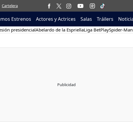
Cartelera
imos Estrenos
Actores y Actrices
Salas
Tráilers
Notici
sión presidencial
Abelardo de la Espriella
Liga BetPlay
Spider-Man