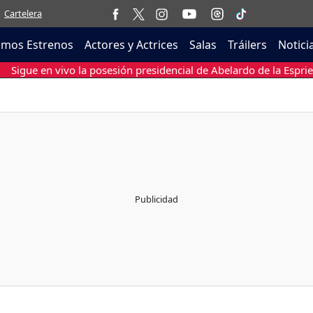
Cartelera
imos Estrenos
Actores y Actrices
Salas
Tráilers
Notici
Sigue en vivo la posesión presidencial de Abelardo de la Esprie