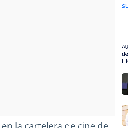
Au
de
U
 en la cartelera de cine de