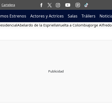
Cartelera
imos Estrenos
Actores y Actrices
Salas
Tráilers
Notici
esidencial
Abelardo de la Espriella
Vuelta a Colombia
Jorge Alfredo