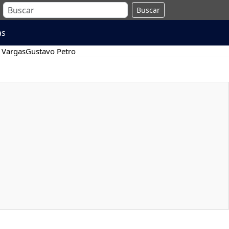
Buscar
as
 Vargas
Gustavo Petro