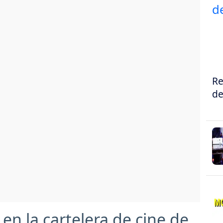
Re
de
 en la cartelera de cine de