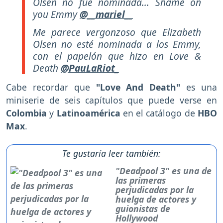
Olsen no fue nominada... Shame on
you Emmy
@__mariel__
Me parece vergonzoso que Elizabeth
Olsen no esté nominada a los Emmy,
con el papelón que hizo en Love &
Death
@PauLaRiot_
Cabe recordar que
"Love And Death"
es una
miniserie de seis capítulos que puede verse en
Colombia
y
Latinoamérica
en el catálogo de
HBO
Max
.
Te gustaría leer también:
"Deadpool 3" es una de
las primeras
perjudicadas por la
huelga de actores y
guionistas de
Hollywood