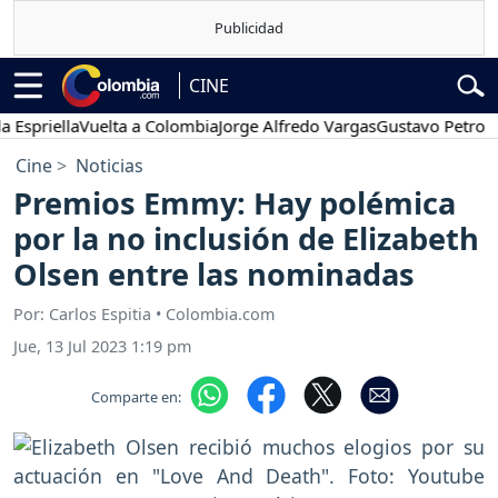
CINE
ella
Vuelta a Colombia
Jorge Alfredo Vargas
Gustavo Petro
Poses
Cine
Noticias
Premios Emmy: Hay polémica
por la no inclusión de Elizabeth
Olsen entre las nominadas
Por: Carlos Espitia • Colombia.com
Jue, 13 Jul 2023 1:19 pm
Comparte en: