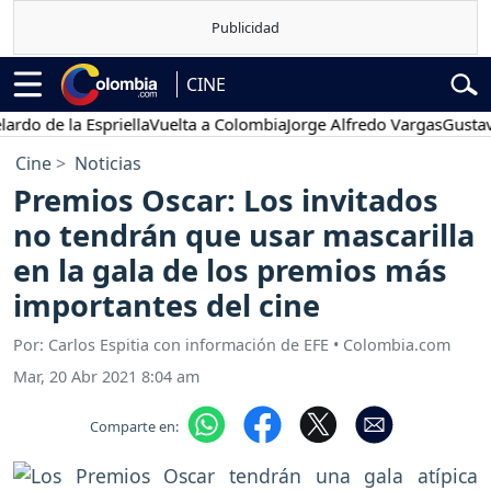
CINE
e la Espriella
Vuelta a Colombia
Jorge Alfredo Vargas
Gustavo Pet
Cine
Noticias
Premios Oscar: Los invitados
no tendrán que usar mascarilla
en la gala de los premios más
importantes del cine
Por: Carlos Espitia con información de EFE • Colombia.com
Mar, 20 Abr 2021 8:04 am
Comparte en: