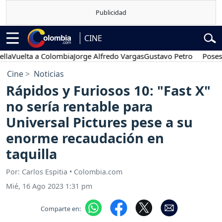
CINE
uelta a Colombia
Jorge Alfredo Vargas
Gustavo Petro
Posesión p
Cine
Noticias
Rápidos y Furiosos 10: "Fast X"
no sería rentable para
Universal Pictures pese a su
enorme recaudación en
taquilla
Por: Carlos Espitia • Colombia.com
Mié, 16 Ago 2023 1:31 pm
Comparte en: