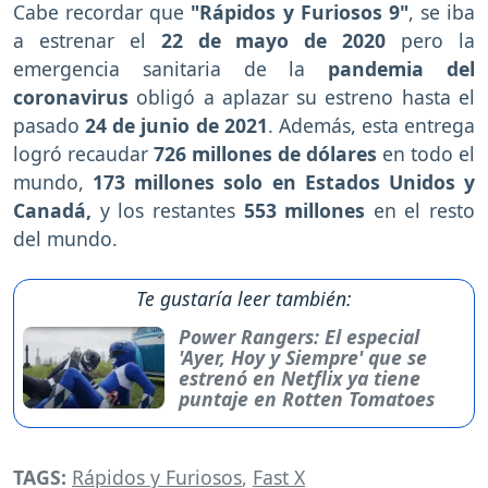
Cabe recordar que
"Rápidos y Furiosos 9"
, se iba
a estrenar el
22 de mayo de 2020
pero la
emergencia sanitaria de la
pandemia del
coronavirus
obligó a aplazar su estreno hasta el
pasado
24 de junio de 2021
. Además, esta entrega
logró recaudar
726 millones de dólares
en todo el
mundo,
173 millones solo en Estados Unidos y
Canadá,
y los restantes
553 millones
en el resto
del mundo.
Te gustaría leer también:
Power Rangers: El especial
'Ayer, Hoy y Siempre' que se
estrenó en Netflix ya tiene
puntaje en Rotten Tomatoes
TAGS:
Rápidos y Furiosos
,
Fast X