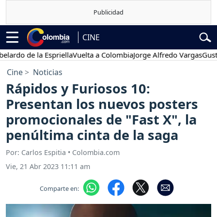
CINE
 de la Espriella
Vuelta a Colombia
Jorge Alfredo Vargas
Gustavo Pe
Cine
Noticias
Rápidos y Furiosos 10:
Presentan los nuevos posters
promocionales de "Fast X", la
penúltima cinta de la saga
Por: Carlos Espitia • Colombia.com
Vie, 21 Abr 2023 11:11 am
Comparte en: