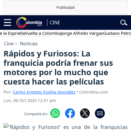
CINE
priella
Vuelta a Colombia
Jorge Alfredo Vargas
Gustavo Petro
Po
Cine
Noticias
Rápidos y Furiosos: La
franquicia podría frenar sus
motores por lo mucho que
cuesta hacer las películas
Por:
Carlos Ernesto Espitia González
• Colombia.com
Lun, 06 Oct 2025 12:31 pm
Comparte en: