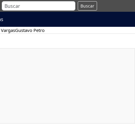
Buscar
as
 Vargas
Gustavo Petro