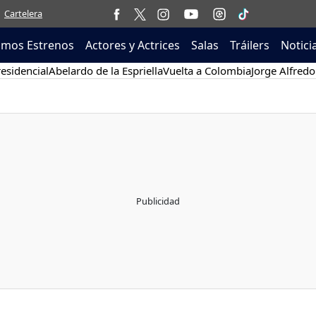
Cartelera
imos Estrenos
Actores y Actrices
Salas
Tráilers
Notici
esidencial
Abelardo de la Espriella
Vuelta a Colombia
Jorge Alfredo