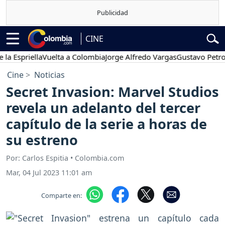
CINE
priella
Vuelta a Colombia
Jorge Alfredo Vargas
Gustavo Petro
Po
Cine
Noticias
Secret Invasion: Marvel Studios
revela un adelanto del tercer
capítulo de la serie a horas de
su estreno
Por: Carlos Espitia • Colombia.com
Mar, 04 Jul 2023 11:01 am
Comparte en: