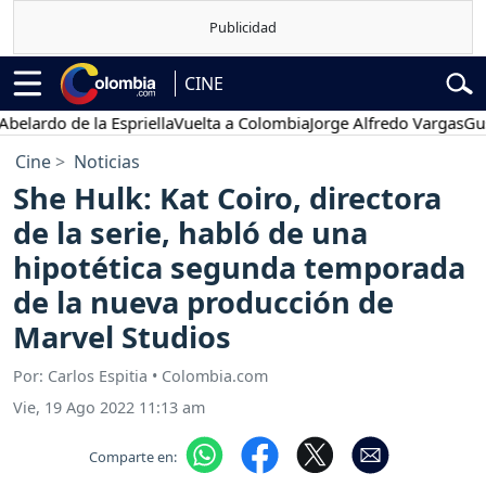
CINE
do de la Espriella
Vuelta a Colombia
Jorge Alfredo Vargas
Gustavo 
Cine
Noticias
She Hulk: Kat Coiro, directora
de la serie, habló de una
hipotética segunda temporada
de la nueva producción de
Marvel Studios
Por: Carlos Espitia • Colombia.com
Vie, 19 Ago 2022 11:13 am
Comparte en: