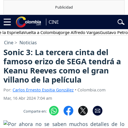
CINE
priella
Vuelta a Colombia
Jorge Alfredo Vargas
Gustavo Petro
Pos
Cine
Noticias
Sonic 3: La tercera cinta del
famoso erizo de SEGA tendrá a
Keanu Reeves como el gran
villano de la película
Por:
Carlos Ernesto Espitia González
• Colombia.com
Mar, 16 Abr 2024 7:04 am
Comparte en: