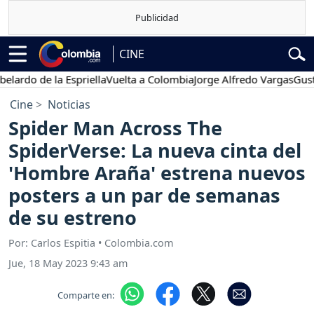
CINE
do de la Espriella
Vuelta a Colombia
Jorge Alfredo Vargas
Gustavo 
Cine
Noticias
Spider Man Across The
SpiderVerse: La nueva cinta del
'Hombre Araña' estrena nuevos
posters a un par de semanas
de su estreno
Por: Carlos Espitia • Colombia.com
Jue, 18 May 2023 9:43 am
Comparte en: