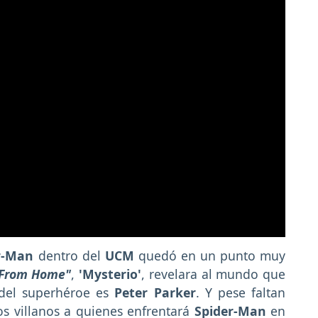
r-Man
dentro del
UCM
quedó en un punto muy
 From Home"
,
'Mysterio'
, revelara al mundo que
 del superhéroe es
Peter Parker
. Y pese faltan
os villanos a quienes enfrentará
Spider-Man
en