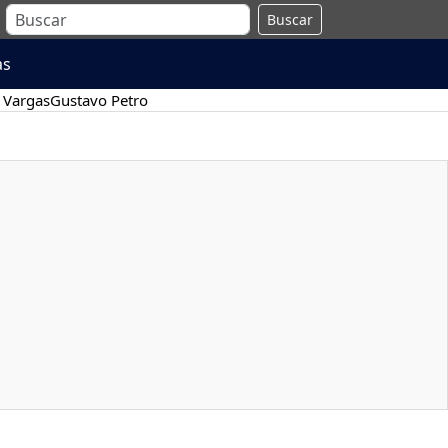
Buscar
as
 Vargas
Gustavo Petro