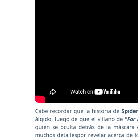
Cabe recordar que la historia de
Spide
álgido, luego de que el villano de
"Far
quien se oculta detrás de la máscara
muchos detallespor revelar acerca de l