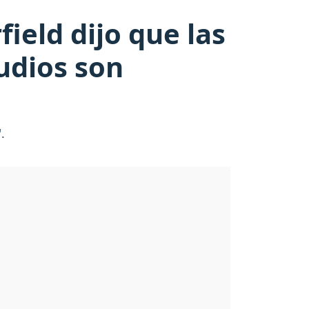
eld dijo que las
udios son
.