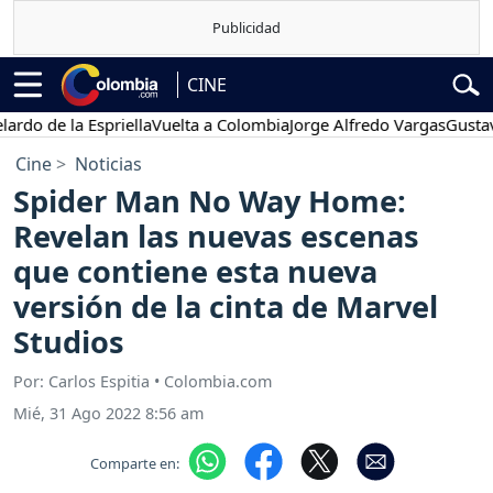
CINE
e la Espriella
Vuelta a Colombia
Jorge Alfredo Vargas
Gustavo Pet
Cine
Noticias
Spider Man No Way Home:
Revelan las nuevas escenas
que contiene esta nueva
versión de la cinta de Marvel
Studios
Por: Carlos Espitia • Colombia.com
Mié, 31 Ago 2022 8:56 am
Comparte en: