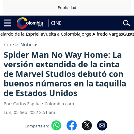
CINE
 de la Espriella
Vuelta a Colombia
Jorge Alfredo Vargas
Gustavo Pe
Cine
Noticias
Spider Man No Way Home: La
versión extendida de la cinta
de Marvel Studios debutó con
buenos números en la taquilla
de Estados Unidos
Por: Carlos Espitia • Colombia.com
Lun, 05 Sep 2022 8:51 am
Comparte en: