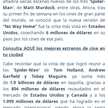
añadirá varias escenas nuevas de los tres
'Spider-
Man'
, de
Matt Murdock
, entre otras. Ahora, tras
su primer fin de semana en los cines de gran parte
del mundo, se conoció que la nueva versión de
"No Way Home"
fue la cinta más vista en
Estados
Unidos,
cosechando
6 millones de dólares
en su
paso por los cines de ese país.
Consulta AQUÍ los
mejores estrenos de cine en
tu ciudad
Cabe recordar que la cinta de
que logró reunir a
los
'Spider-Man'
de
Tom Holland, Andrew
Garfield y Tobey Maguire
, ya suma más
de
1.9 billones de dólares
en taquilla, gracias a
los
804 millones de dólares
recaudados en el
mercado de
Estados Unidos y Canadá
y a los
1.099 millones de dólares
que ha logrado en el
mercado internacional, siendo ahora la sexta