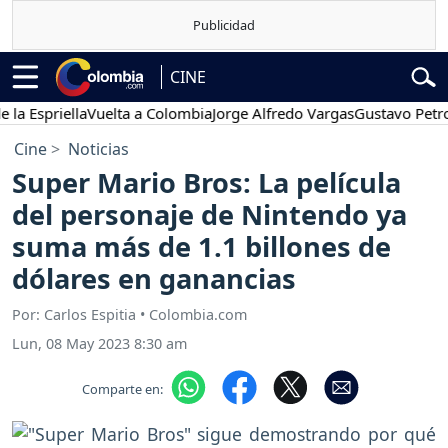
CINE
priella
Vuelta a Colombia
Jorge Alfredo Vargas
Gustavo Petro
Po
Cine
Noticias
Super Mario Bros: La película
del personaje de Nintendo ya
suma más de 1.1 billones de
dólares en ganancias
Por: Carlos Espitia • Colombia.com
Lun, 08 May 2023 8:30 am
Comparte en: