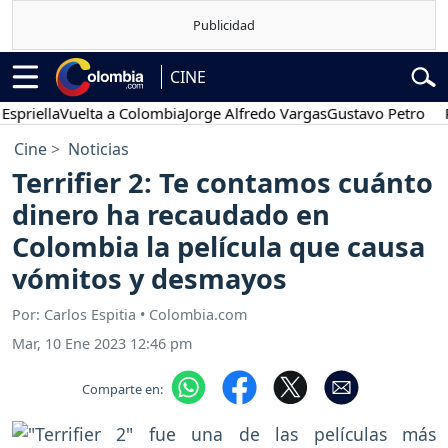
CINE
ella
Vuelta a Colombia
Jorge Alfredo Vargas
Gustavo Petro
Poses
Cine
Noticias
Terrifier 2: Te contamos cuánto
dinero ha recaudado en
Colombia la película que causa
vómitos y desmayos
Por: Carlos Espitia • Colombia.com
Mar, 10 Ene 2023 12:46 pm
Comparte en: