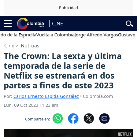
CINE
a Espriella
Vuelta a Colombia
Jorge Alfredo Vargas
Gustavo Petro
Cine
Noticias
The Crown: La sexta y última
temporada de la serie de
Netflix se estrenará en dos
partes a fines de este 2023
Por:
Carlos Ernesto Espitia González
• Colombia.com
Lun, 09 Oct 2023 11:23 am
Comparte en: