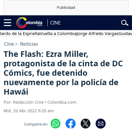
CINE
e la Espriella
Vuelta a Colombia
Jorge Alfredo Vargas
Gustavo Pet
Cine
Noticias
The Flash: Ezra Miller,
protagonista de la cinta de DC
Cómics, fue detenido
nuevamente por la policía de
Hawái
Por: Redacción Cine • Colombia.com
Mié, 20 Abr 2022 9:20 am
Comparte en: