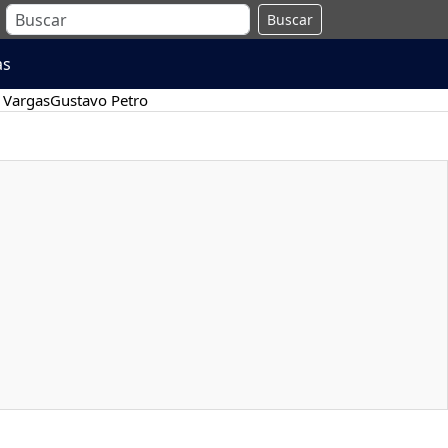
Buscar
as
 Vargas
Gustavo Petro