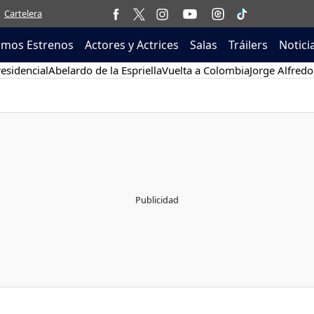
Cartelera
imos Estrenos
Actores y Actrices
Salas
Tráilers
Notici
esidencial
Abelardo de la Espriella
Vuelta a Colombia
Jorge Alfredo