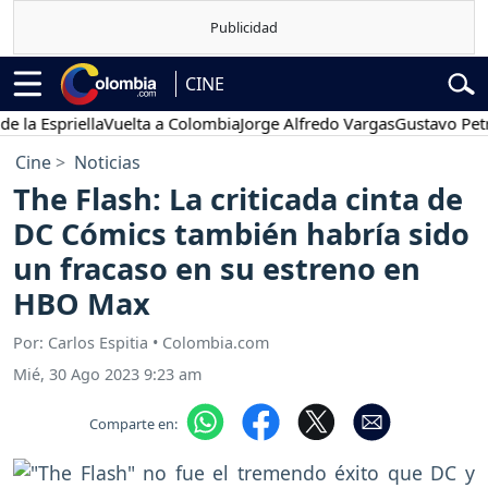
CINE
 Espriella
Vuelta a Colombia
Jorge Alfredo Vargas
Gustavo Petro
Cine
Noticias
The Flash: La criticada cinta de
DC Cómics también habría sido
un fracaso en su estreno en
HBO Max
Por: Carlos Espitia • Colombia.com
Mié, 30 Ago 2023 9:23 am
Comparte en: