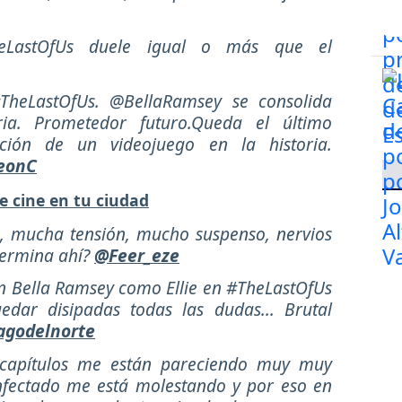
eLastOfUs duele igual o más que el
TheLastOfUs. @BellaRamsey se consolida
ia. Prometedor futuro.Queda el último
ción de un videojuego en la historia.
eonC
e cine en tu ciudad
, mucha tensión, mucho suspenso, nervios
termina ahí?
@Feer_eze
on Bella Ramsey como Ellie en #TheLastOfUs
edar disipadas todas las dudas... Brutal
godelnorte
 capítulos me están pareciendo muy muy
nfectado me está molestando y por eso en