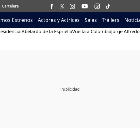
Cartelera
imos Estrenos
Actores y Actrices
Salas
Tráilers
Notici
esidencial
Abelardo de la Espriella
Vuelta a Colombia
Jorge Alfredo