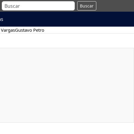
Buscar
as
 Vargas
Gustavo Petro