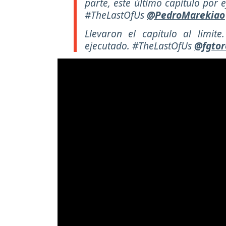
parte, este último capítulo por
#TheLastOfUs
@PedroMarekiao
Llevaron el capítulo al límite
ejecutado. #TheLastOfUs
@fgtor