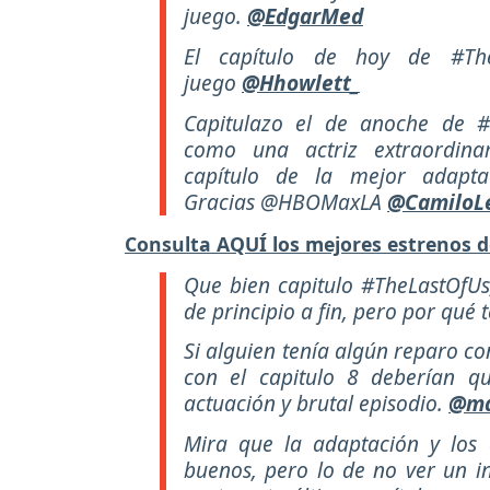
juego.
@EdgarMed
El capítulo de hoy de #Th
juego
@Hhowlett_
Capitulazo el de anoche de #
como una actriz extraordinar
capítulo de la mejor adapta
Gracias @HBOMaxLA
@CamiloL
Consulta AQUÍ los mejores estrenos d
Que bien capitulo #TheLastOfUs
de principio a fin, pero por qué 
Si alguien tenía algún reparo c
con el capitulo 8 deberían qu
actuación y brutal episodio.
@ma
Mira que la adaptación y los
buenos, pero lo de no ver un i