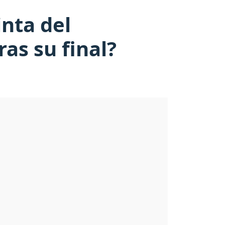
inta del
as su final?