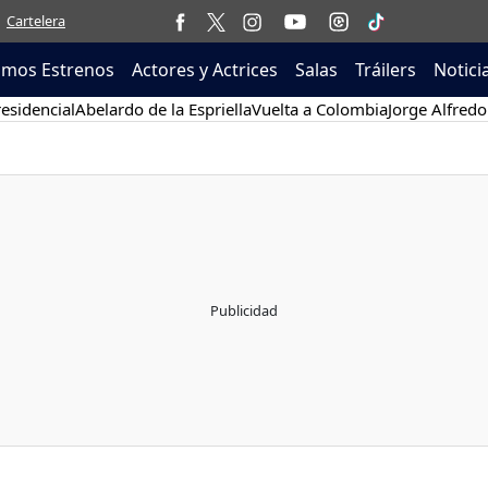
Cartelera
imos Estrenos
Actores y Actrices
Salas
Tráilers
Notici
esidencial
Abelardo de la Espriella
Vuelta a Colombia
Jorge Alfredo