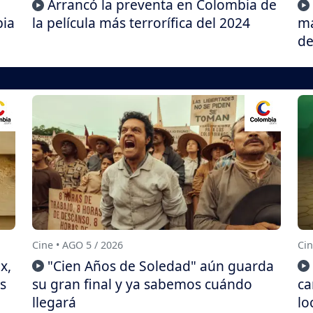
Arrancó la preventa en Colombia de
bia
la película más terrorífica del 2024
má
de
Cine • AGO 5 / 2026
Cin
x,
"Cien Años de Soledad" aún guarda
s
su gran final y ya sabemos cuándo
ca
llegará
lo