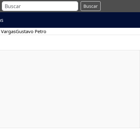
Buscar
as
 Vargas
Gustavo Petro