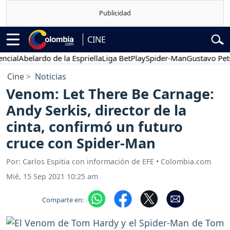
CINE
l
Abelardo de la Espriella
Liga BetPlay
Spider-Man
Gustavo Petro
Cine
Noticias
Venom: Let There Be Carnage:
Andy Serkis, director de la
cinta, confirmó un futuro
cruce con Spider-Man
Por: Carlos Espitia con información de EFE • Colombia.com
Mié, 15 Sep 2021 10:25 am
Comparte en: