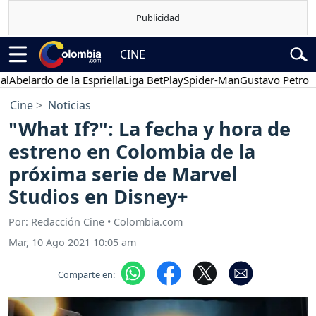
CINE
lardo de la Espriella
Liga BetPlay
Spider-Man
Gustavo Petro
Pos
Cine
Noticias
"What If?": La fecha y hora de
estreno en Colombia de la
próxima serie de Marvel
Studios en Disney+
Por: Redacción Cine • Colombia.com
Mar, 10 Ago 2021 10:05 am
Comparte en: