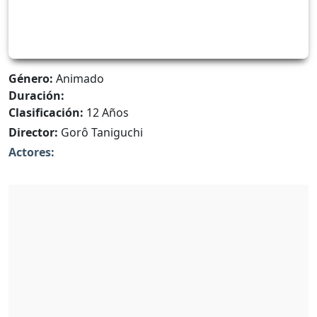
Género:
Animado
Duración:
Clasificación:
12 Años
Director:
Gorô Taniguchi
Actores: