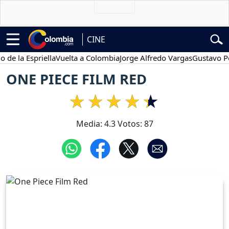
CINE
la Espriella
Vuelta a Colombia
Jorge Alfredo Vargas
Gustavo Petro
ONE PIECE FILM RED
Media:
4.3
Votos:
87