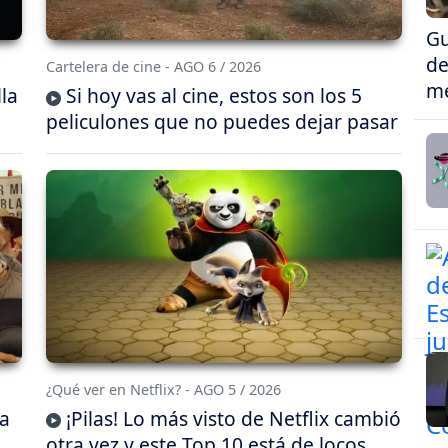
Gu
de
Cartelera de cine - AGO 6 / 2026
me
lla
Si hoy vas al cine, estos son los 5
peliculones que no puedes dejar pasar
¿Qué ver en Netflix? - AGO 5 / 2026
da
¡Pilas! Lo más visto de Netflix cambió
otra vez y este Top 10 está de locos