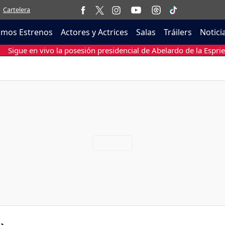
Cartelera
imos Estrenos
Actores y Actrices
Salas
Tráilers
Notici
Sigue en vivo la posesión presidencial de Abelardo de la Esprie