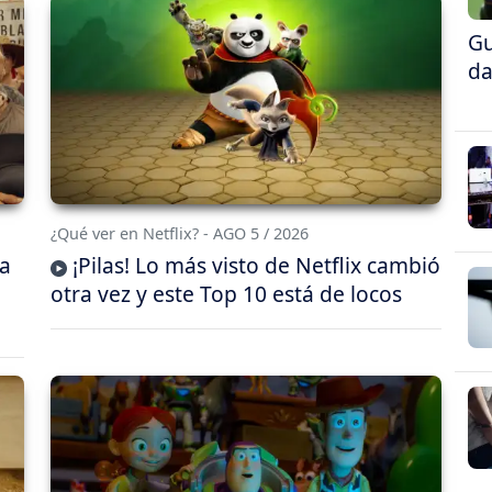
Gu
da
¿Qué ver en Netflix? - AGO 5 / 2026
da
¡Pilas! Lo más visto de Netflix cambió
otra vez y este Top 10 está de locos