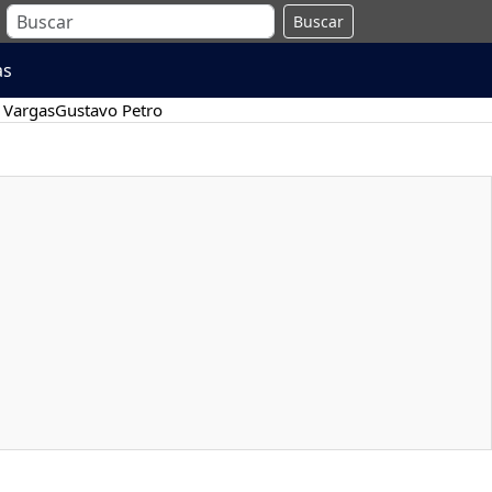
Buscar
as
 Vargas
Gustavo Petro