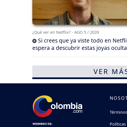
¿Qué ver en Netflix? - AGO 5 / 2026
Si crees que ya viste todo en Netfli
espera a descubrir estas joyas oculta
VER MÁ
NOSO
Términos
Políticas