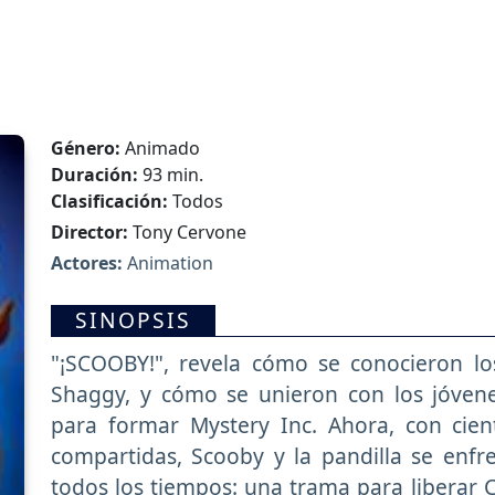
Género:
Animado
Duración:
93 min.
Clasificación:
Todos
Director:
Tony Cervone
Actores:
Animation
SINOPSIS
"¡SCOOBY!", revela cómo se conocieron l
Shaggy, y cómo se unieron con los jóven
para formar Mystery Inc. Ahora, con cien
compartidas, Scooby y la pandilla se enfr
todos los tiempos: una trama para liberar C