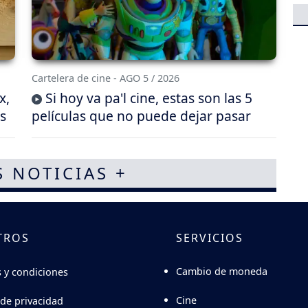
Cartelera de cine - AGO 5 / 2026
x,
Si hoy va pa'l cine, estas son las 5
s
películas que no puede dejar pasar
S NOTICIAS +
TROS
SERVICIOS
Cambio de moneda
 y condiciones
Cine
 de privacidad