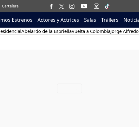
Cartelera
imos Estrenos
Actores y Actrices
Salas
Tráilers
Notici
esidencial
Abelardo de la Espriella
Vuelta a Colombia
Jorge Alfredo