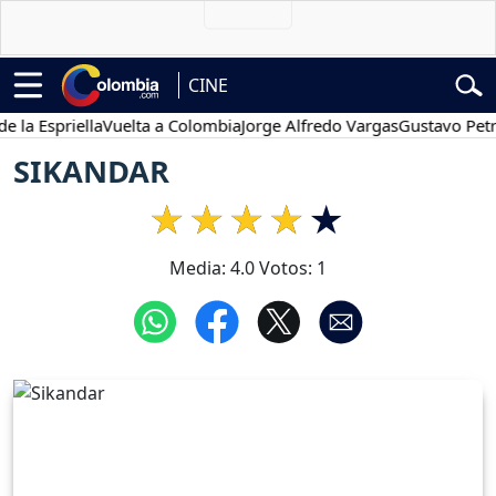
CINE
 Espriella
Vuelta a Colombia
Jorge Alfredo Vargas
Gustavo Petro
SIKANDAR
Media:
4.0
Votos:
1