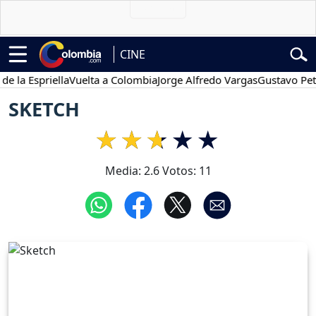
CINE
 Espriella
Vuelta a Colombia
Jorge Alfredo Vargas
Gustavo Petro
SKETCH
Media:
2.6
Votos:
11