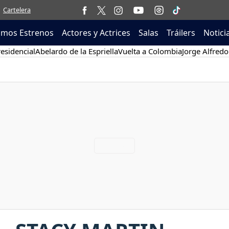
Cartelera
imos Estrenos
Actores y Actrices
Salas
Tráilers
Notici
esidencial
Abelardo de la Espriella
Vuelta a Colombia
Jorge Alfredo