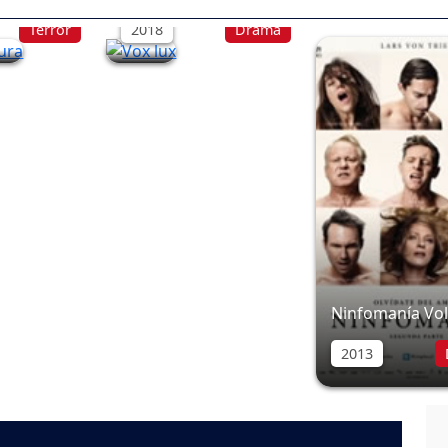
Terror
2018
Drama
Ninfomanía Vol
2013