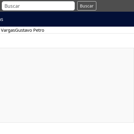
Buscar
as
 Vargas
Gustavo Petro