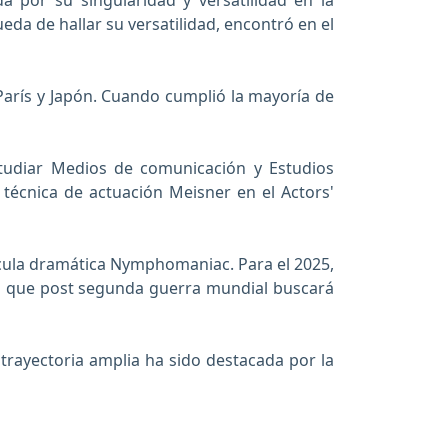
da por su singularidad y versatilidad en la
da de hallar su versatilidad, encontró en el
París y Japón. Cuando cumplió la mayoría de
studiar Medios de comunicación y Estudios
a técnica de actuación Meisner en el Actors'
lícula dramática Nymphomaniac. Para el 2025,
Toth que post segunda guerra mundial buscará
 trayectoria amplia ha sido destacada por la
Ninfomanía extendida
Ninfomanía Vol.1