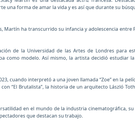
a. Stacy Martin es una destacada actriz francesa. Destaca
te una forma de amar la vida y es así que durante su búsque
, Martín ha transcurrido su infancia y adolescencia entre 
ación de la Universidad de las Artes de Londres para e
aba como modelo. Así mismo, la artista decidió estudiar l
 2023, cuando interpretó a una joven llamada “Zoe” en la pe
 con “El Brutalista”, la historia de un arquitecto László 
satilidad en el mundo de la industria cinematográfica, su
espectadores que destacan su trabajo.
ura
Vox lux