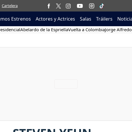
Cartelera
imos Estrenos
Actores y Actrices
Salas
Tráilers
Notici
esidencial
Abelardo de la Espriella
Vuelta a Colombia
Jorge Alfredo