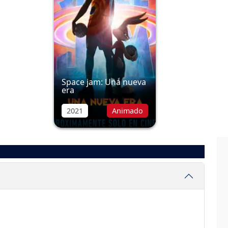
Space jam: Una nueva
era
2021
Animado