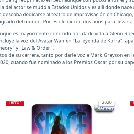
n Sang Yeop) nació en Seúl aunque con pocos años él y 
lia del actor se mudó a Estados Unidos y es allí donde nace
 deseaba dedicarse al teatro de improvisación en Chicago, 
grado del mundo. Por eso le dieron dos años para llevar a 
aunque es mayormente conocido por darle vida a Glenn Rhee
incluye la voz del Avatar Wan en "La leyenda de Korra", ap
Theory" y "Law & Order".
os de su carrera, tanto por darle voz a Mark Grayson en la
 2020, cuando fue nominado a los Premios Oscar por su papel
Minari
Terror
2020