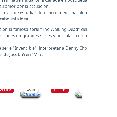
su familia se mudaron a Canadá en búsqueda
 su amor por la actuación.
en vez de estudiar derecho o medicina, algo
cabo esta idea.
 en la famosa serie "The Walking Dead" del
ariciones en grandes series y películas como
 serie "Invencible", interpretar a Danny Cho
 de Jacob Yi en "Minari".
Burning
La estrella de belé
Drama
2018
Thriller
2017
Anima