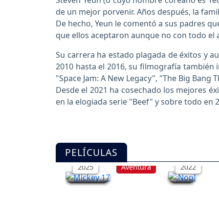
Steven Yeun (o cuyo nombre coreano es Yeu
de un mejor porvenir. Años después, la fami
De hecho, Yeun le comentó a sus padres que
que ellos aceptaron aunque no con todo el a
Su carrera ha estado plagada de éxitos y 
2010 hasta el 2016, su filmografía también 
"Space Jam: A New Legacy", "The Big Bang 
Desde el 2021 ha cosechado los mejores éxit
en la elogiada serie "Beef" y sobre todo en
Mickey 17
¡Nop!
PELÍCULAS
2025
Aventura
2022