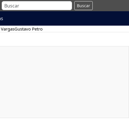
Buscar
as
 Vargas
Gustavo Petro