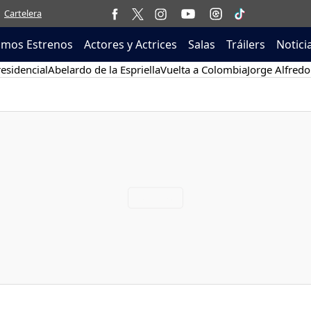
Cartelera
imos Estrenos
Actores y Actrices
Salas
Tráilers
Notici
esidencial
Abelardo de la Espriella
Vuelta a Colombia
Jorge Alfredo