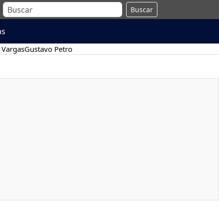
Buscar
as
 Vargas
Gustavo Petro