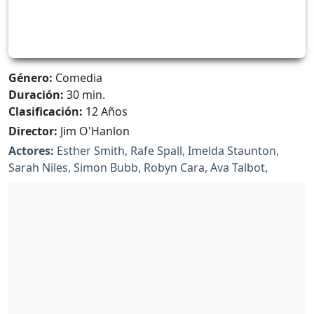
Género:
Comedia
Duración:
30 min.
Clasificación:
12 Años
Director:
Jim O'Hanlon
Actores:
Esther Smith, Rafe Spall, Imelda Staunton,
Sarah Niles, Simon Bubb, Robyn Cara, Ava Talbot,
Mariah Nonnemacher, Diana Pozharskaya, Amber Aga,
Darren Boyd, Paula Wilcox, Jonathan Rhodes, Katharine
Bennett-Fox, Simon Kane