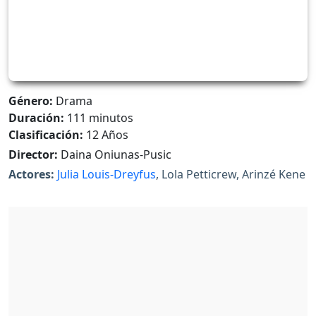
Género:
Drama
Duración:
111 minutos
Clasificación:
12 Años
Director:
Daina Oniunas-Pusic
Actores:
Julia Louis-Dreyfus
, Lola Petticrew, Arinzé Kene