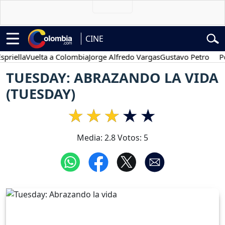
CINE
lla
Vuelta a Colombia
Jorge Alfredo Vargas
Gustavo Petro
Posesi
TUESDAY: ABRAZANDO LA VIDA
(TUESDAY)
Media:
2.8
Votos:
5