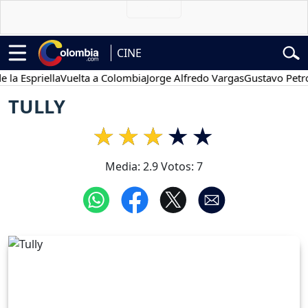
CINE
spriella
Vuelta a Colombia
Jorge Alfredo Vargas
Gustavo Petro
P
TULLY
Media:
2.9
Votos:
7