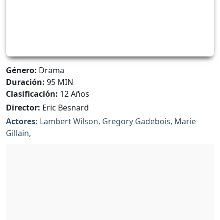
Género:
Drama
Duración:
95 MIN
Clasificación:
12 Años
Director:
Eric Besnard
Actores:
Lambert Wilson, Gregory Gadebois, Marie
Gillain,