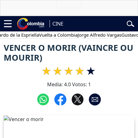
CINE
e la Espriella
Vuelta a Colombia
Jorge Alfredo Vargas
Gustavo Pet
VENCER O MORIR (VAINCRE OU
MOURIR)
Media:
4.0
Votos:
1