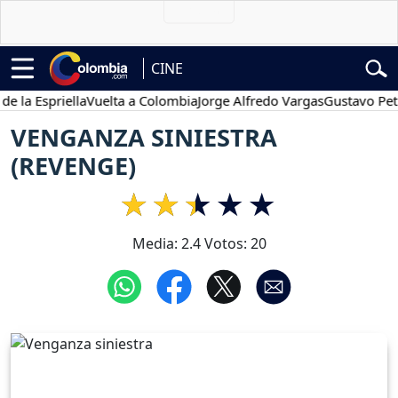
CINE
Espriella
Vuelta a Colombia
Jorge Alfredo Vargas
Gustavo Petro
VENGANZA SINIESTRA
(REVENGE)
Media:
2.4
Votos:
20