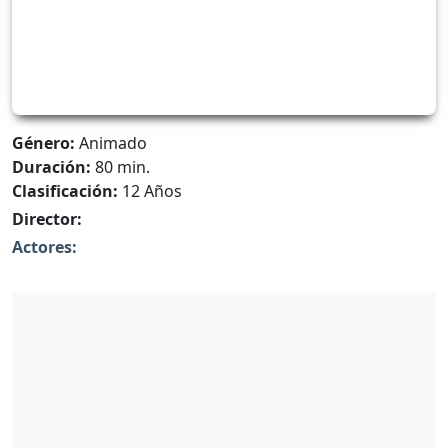
Género:
Animado
Duración:
80 min.
Clasificación:
12 Años
Director:
Actores: