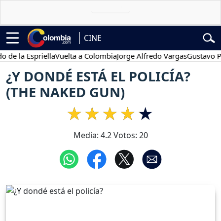
CINE
a Espriella
Vuelta a Colombia
Jorge Alfredo Vargas
Gustavo Petro
¿Y DONDÉ ESTÁ EL POLICÍA?
(THE NAKED GUN)
Media:
4.2
Votos:
20