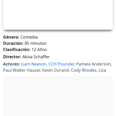
Género:
Comedia
Duración:
85 minutos
Clasificación:
12 Años
Director:
Akiva Schaffer
Actores:
Liam Neeson
,
CCH Pounder
, Pamela Anderson,
Paul Walter Hauser, Kevin Durand, Cody Rhodes, Liza
Koshy, Eddie Yu, Y Danny Huston