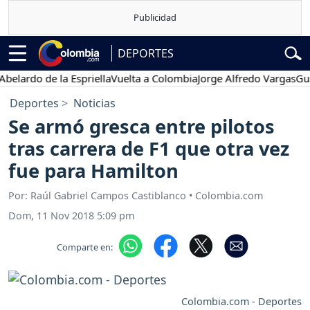
DEPORTES
rdo de la Espriella
Vuelta a Colombia
Jorge Alfredo Vargas
Gustavo
Deportes
Noticias
Se armó gresca entre pilotos
tras carrera de F1 que otra vez
fue para Hamilton
Por: Raúl Gabriel Campos Castiblanco • Colombia.com
Dom, 11 Nov 2018 5:09 pm
Comparte en:
Colombia.com - Deportes