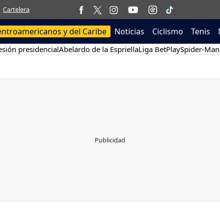
Cartelera
entroamericanos y del Caribe
Noticias
Ciclismo
Tenis
sión presidencial
Abelardo de la Espriella
Liga BetPlay
Spider-Man