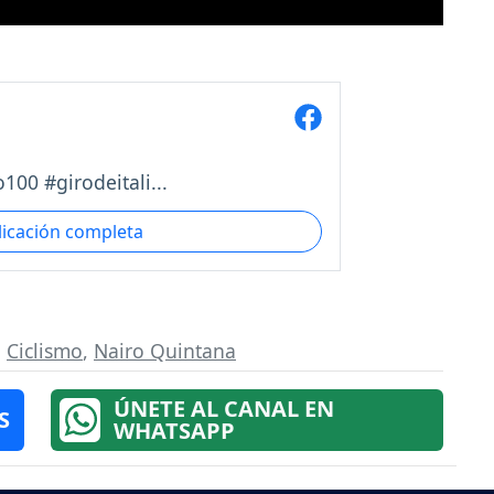
00 #girodeitali...
licación completa
,
Ciclismo
,
Nairo Quintana
ÚNETE AL CANAL EN
S
WHATSAPP