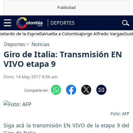
DEPORTES
o de la Espriella
Vuelta a Colombia
Jorge Alfredo Vargas
Gustavo P
Deportes
Noticias
Giro de Italia: Transmisión EN
VIVO etapa 9
Dom, 14 May 2017 8:06 am
Comparte en:
Foto: AFP
Siga acá la transmisión EN VIVO de la etapa 9 del
Giro de Italia.